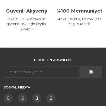
Güvenli Alışveriş
%100 Memnuniyet
256Bit SSL Sertifikası ile
Stoklu Ürünler, Daima Taze,
güvenli alışverişin keyfini
Koşulsuz İade
yaşayın
E-BÜLTEN ABONELİK
SOSYAL MEDYA