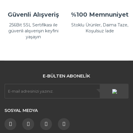
Güvenli Alışveriş
%100 Memnuniyet
256Bit SSL Sertifikası ile
Stoklu Ürünler, Daima Taze,
güvenli alışverişin keyfini
Koşulsuz İade
yaşayın
E-BÜLTEN ABONELİK
SOSYAL MEDYA