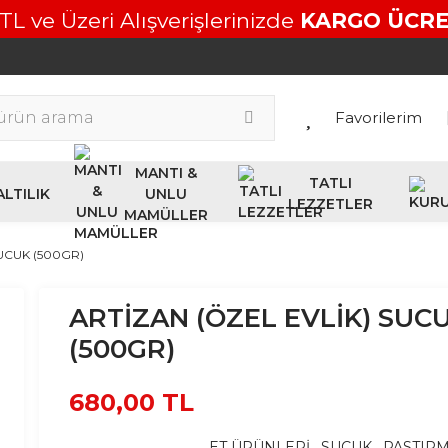
TL ve Üzeri Alışverişlerinizde
KARGO ÜCRE
Favorilerim
MANTI &
TATLI
LTILIK
UNLU
LEZZETLER
MAMÜLLER
SUCUK (500GR)
ARTİZAN (ÖZEL EVLİK) SUC
(500GR)
680,00 TL
ET ÜRÜNLERİ
,
SUCUK
,
PASTIR