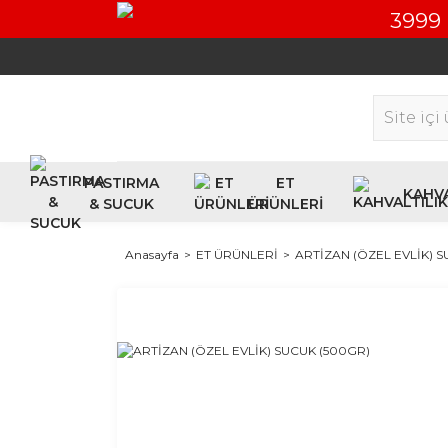
3999 
PASTIRMA
ET
KAHVA
& SUCUK
ÜRÜNLERİ
Anasayfa
ET ÜRÜNLERİ
ARTİZAN (ÖZEL EVLİK) 