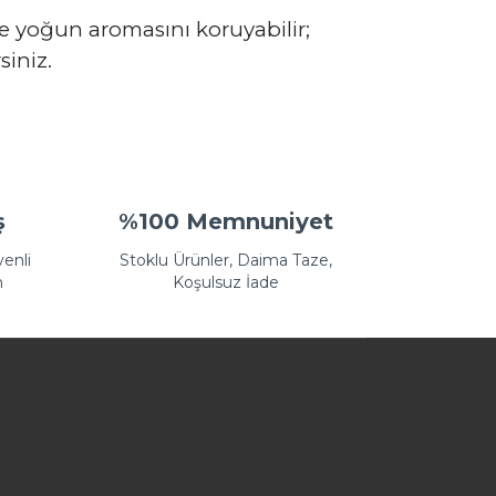
ve yoğun aromasını koruyabilir;
siniz.
anarak tarafımıza iletebilirsiniz.
ş
%100 Memnuniyet
venli
Stoklu Ürünler, Daima Taze,
n
Koşulsuz İade