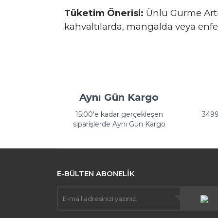
Tüketim Önerisi:
Ünlü Gurme Artiz
kahvaltılarda, mangalda veya enfe
Bu ürünün fiyat bilgisi, resim, ürün açıklamalar
Görüş ve önerileriniz için teşekkür ederiz.
Ürün resmi kalitesiz, bozuk veya görüntülenemi
Aynı Gün Kargo
Ürün açıklamasında eksik bilgiler bulunuyor.
15:00'e kadar gerçekleşen
3499 
Ürün bilgilerinde hatalar bulunuyor.
siparişlerde Aynı Gün Kargo
Ürün fiyatı diğer sitelerden daha pahalı.
Bu ürüne benzer farklı alternatifler olmalı.
E-BÜLTEN ABONELİK