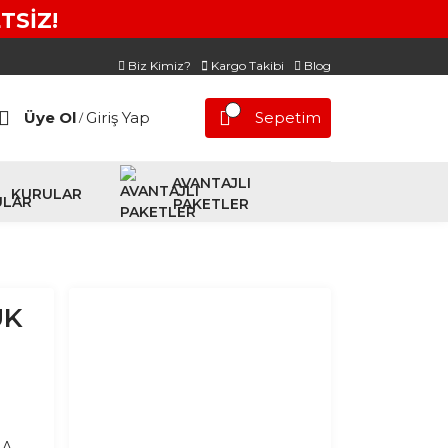
TSİZ!
Biz Kimiz?
Kargo Takibi
Blog
Üye Ol
Giriş Yap
Sepetim
/
AVANTAJLI
KURULAR
PAKETLER
UK
MA