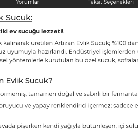
Yorumlar
Taksit Seçenekleri
k Sucuk:
ki ev sucuğu lezzeti!
ık kalınarak üretilen Artizan Evlik Sucuk; %100 d
suz uyumuyla hazırlandı. Endüstriyel işlemlerde
el yöntemlerle kurutulan bu özel sucuk, sofraların
 Evlik Sucuk?
 görmemiş, tamamen doğal ve sabırlı bir fermantasy
ruyucu ve yapay renklendirici içermez; sadece et
vada pişerken kendi yağıyla bütünleşen, içi s