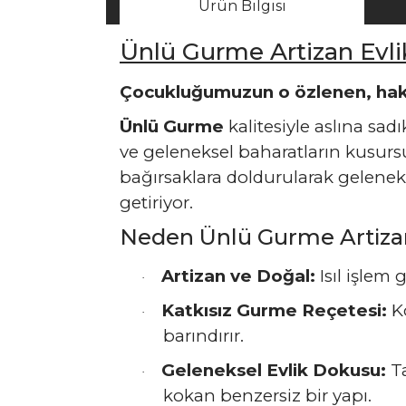
Ürün Bilgisi
Ünlü Gurme Artizan Evli
Çocukluğumuzun o özlenen, haki
Ünlü Gurme
kalitesiyle aslına sad
ve geleneksel baharatların kusur
bağırsaklara doldurularak geleneks
getiriyor.
Neden Ünlü Gurme Artizan
Artizan ve Doğal:
Isıl işlem
·
Katkısız Gurme Reçetesi:
Ko
·
barındırır.
Geleneksel Evlik Dokusu:
Ta
·
kokan benzersiz bir yapı.