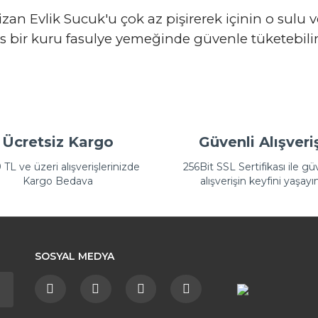
an Evlik Sucuk'u çok az pişirerek içinin o sulu 
s bir kuru fasulye yemeğinde güvenle tüketebilir
ında ve diğer konularda yetersiz gördüğünüz noktaları öneri formunu kull
Bu ürüne ilk yorumu siz yapın!
yor.
Ücretsiz Kargo
Güvenli Alışveri
Yorum Yaz
TL ve üzeri alışverişlerinizde
256Bit SSL Sertifikası ile gü
Kargo Bedava
alışverişin keyfini yaşayı
SOSYAL MEDYA
Gönder