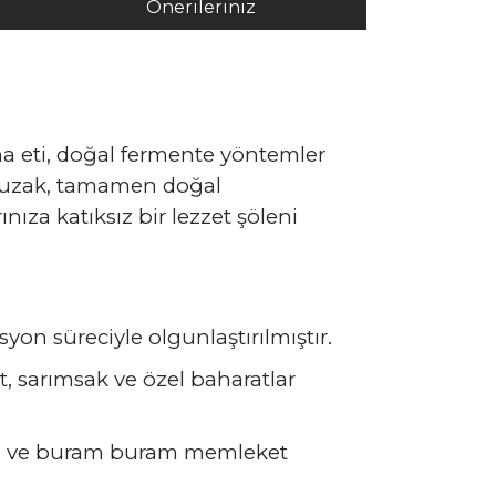
Önerileriniz
ana eti, doğal fermente yöntemler
n uzak, tamamen doğal
ıza katıksız bir lezzet şöleni
on süreciyle olgunlaştırılmıştır.
, sarımsak ve özel baharatlar
ulu ve buram buram memleket