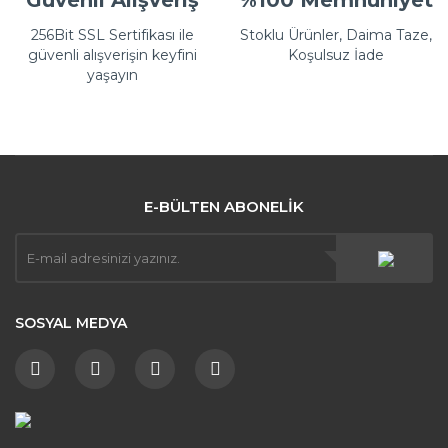
Güvenli Alışveriş
%100 Memnuniyet
256Bit SSL Sertifikası ile
Stoklu Ürünler, Daima Taze,
güvenli alışverişin keyfini
Koşulsuz İade
yaşayın
E-BÜLTEN ABONELİK
SOSYAL MEDYA