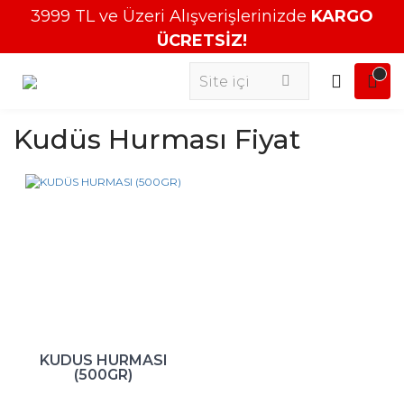
3999 TL ve Üzeri Alışverişlerinizde
KARGO
ÜCRETSİZ!
Kudüs Hurması Fiyat
KUDÜS HURMASI
(500GR)