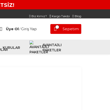
TSİZ!
Biz Kimiz?
Kargo Takibi
Blog
Üye Ol
Giriş Yap
Sepetim
/
AVANTAJLI
KURULAR
PAKETLER