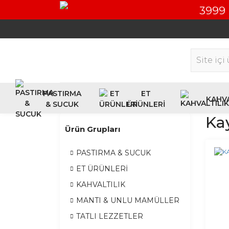
3999 
PASTIRMA
ET
KAHVA
& SUCUK
ÜRÜNLERİ
Kay
Ürün Grupları
PASTIRMA & SUCUK
ET ÜRÜNLERİ
KAHVALTILIK
MANTI & UNLU MAMÜLLER
TATLI LEZZETLER